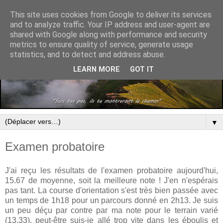
This site uses cookies from Google to deliver its services
and to analyze traffic. Your IP address and user-agent are
shared with Google along with performance and security
metrics to ensure quality of service, generate usage
statistics, and to detect and address abuse.
LEARN MORE
GOT IT
▼
Examen probatoire
J'ai reçu les résultats de l'examen probatoire aujourd'hui,
15.67 de moyenne, soit la meilleure note ! J'en n'espérais
pas tant. La course d'orientation s'est très bien passée avec
un temps de 1h18 pour un parcours donné en 2h13. Je suis
un peu déçu par contre par ma note pour le terrain varié
(13.33), peut-être suis-je allé trop vite dans les éboulis et