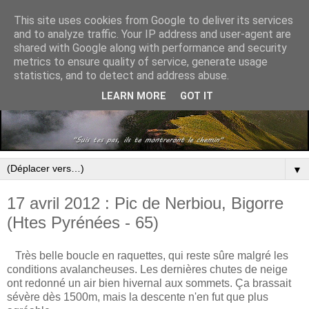
This site uses cookies from Google to deliver its services
and to analyze traffic. Your IP address and user-agent are
shared with Google along with performance and security
metrics to ensure quality of service, generate usage
statistics, and to detect and address abuse.
LEARN MORE
GOT IT
▼
17 avril 2012 : Pic de Nerbiou, Bigorre
(Htes Pyrénées - 65)
Très belle boucle en raquettes, qui reste sûre malgré les
conditions avalancheuses. Les dernières chutes de neige
ont redonné un air bien hivernal aux sommets. Ça brassait
sévère dès 1500m, mais la descente n'en fut que plus