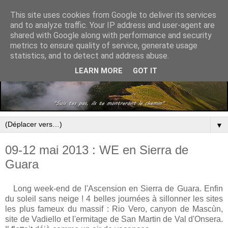
This site uses cookies from Google to deliver its services
and to analyze traffic. Your IP address and user-agent are
shared with Google along with performance and security
metrics to ensure quality of service, generate usage
statistics, and to detect and address abuse.
LEARN MORE
GOT IT
▼
09-12 mai 2013 : WE en Sierra de
Guara
Long week-end de l'Ascension en Sierra de Guara. Enfin
du soleil sans neige ! 4 belles journées à sillonner les sites
les plus fameux du massif : Rio Vero, canyon de Mascùn,
site de Vadiello et l'ermitage de San Martin de Val d'Onsera.