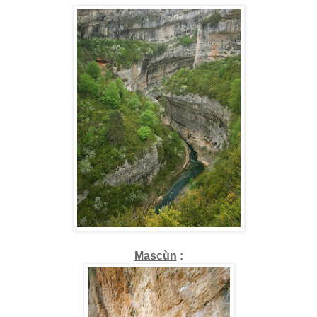
Mascùn
: