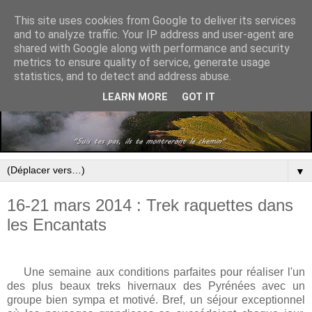
This site uses cookies from Google to deliver its services
and to analyze traffic. Your IP address and user-agent are
shared with Google along with performance and security
metrics to ensure quality of service, generate usage
statistics, and to detect and address abuse.
LEARN MORE
GOT IT
▼
16-21 mars 2014 : Trek raquettes dans
les Encantats
Une semaine aux conditions parfaites pour réaliser l'un
des plus beaux treks hivernaux des Pyrénées avec un
groupe bien sympa et motivé. Bref, un séjour exceptionnel