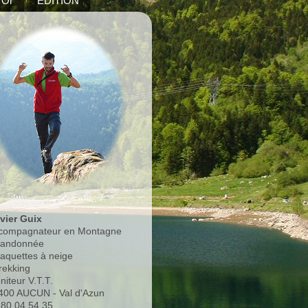
'Or
EDITION
ivier Guix
compagnateur en Montagne
Randonnée
Raquettes à neige
rekking
niteur V.T.T.
400 AUCUN - Val d'Azun
.80.04.54.35