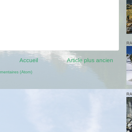
RA
Accueil
Article plus ancien
mmentaires (Atom)
RA