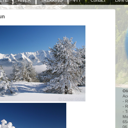
ÉTÉ
HIVER
TREKKING
VTT
Contact
Livre d
zun
Ol
Ac
- 
- 
- T
Mo
65
06