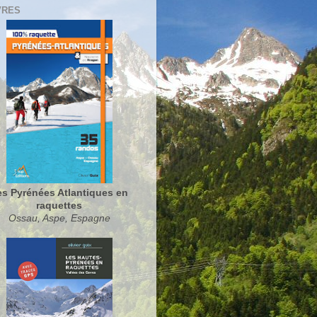
VRES
es Pyrénées Atlantiques en
raquettes
Ossau, Aspe, Espagne