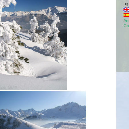
Anc
Ga