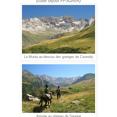
(code séjour FP3GAVA)
La Munia au-dessus des granges de Coumély
Arrivée au plateau de Saugué