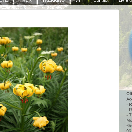
ÉTÉ
HIVER
TREKKING
VTT
Contact
Livre d
Ol
Ac
- 
- 
- T
Mo
65
06