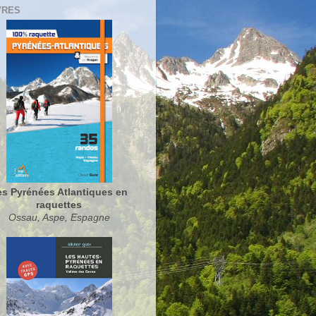
VRES
es Pyrénées Atlantiques en
raquettes
Ossau, Aspe, Espagne