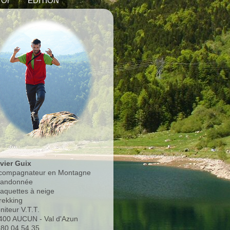
'Or
EDITION
ivier Guix
compagnateur en Montagne
Randonnée
Raquettes à neige
rekking
niteur V.T.T.
400 AUCUN - Val d'Azun
.80.04.54.35