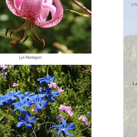
LI
Lys Martagon
L