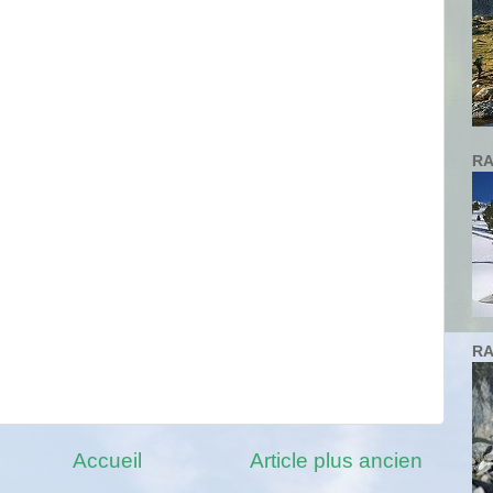
RA
RA
Accueil
Article plus ancien