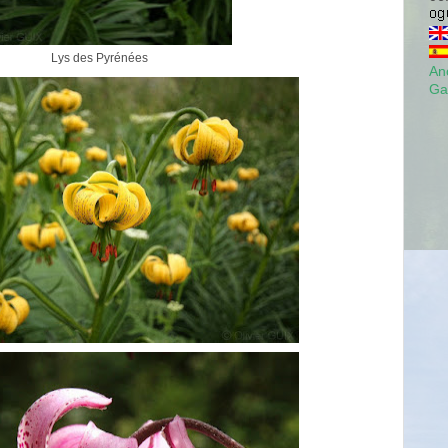
Lys des Pyrénées
Anc
Ga