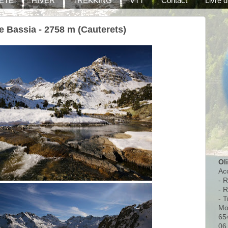
ÉTÉ
HIVER
TREKKING
VTT
Contact
Livre d
e Bassia - 2758 m (Cauterets)
Ol
Ac
- 
- 
- T
Mo
65
06