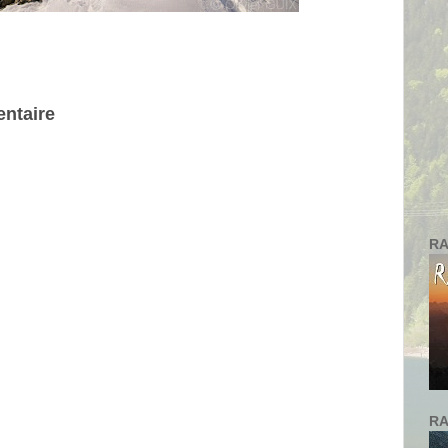
ntaire
RA
RA