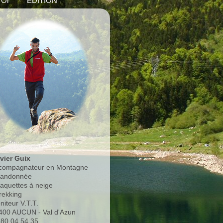
'Or
EDITION
ivier Guix
compagnateur en Montagne
Randonnée
Raquettes à neige
rekking
niteur V.T.T.
400 AUCUN - Val d'Azun
.80.04.54.35