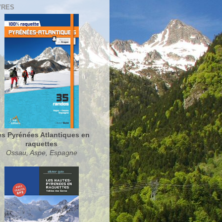
VRES
es Pyrénées Atlantiques en
raquettes
Ossau, Aspe, Espagne