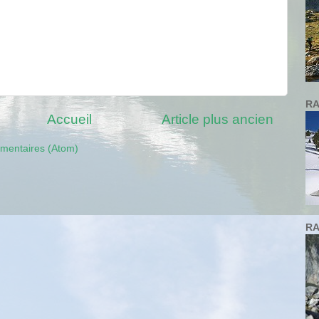
RA
Accueil
Article plus ancien
mmentaires (Atom)
RA