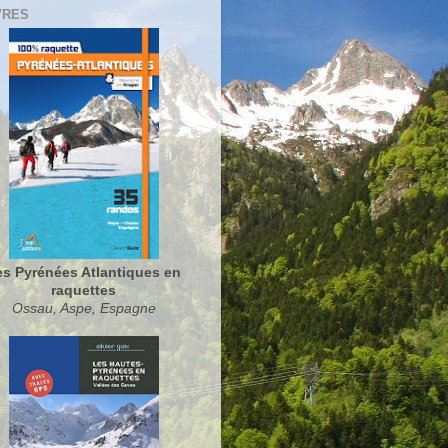
VRES
es Pyrénées Atlantiques en
raquettes
Ossau, Aspe, Espagne