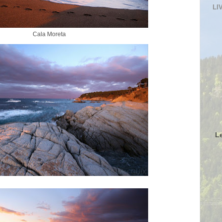
LI
Cala Moreta
L