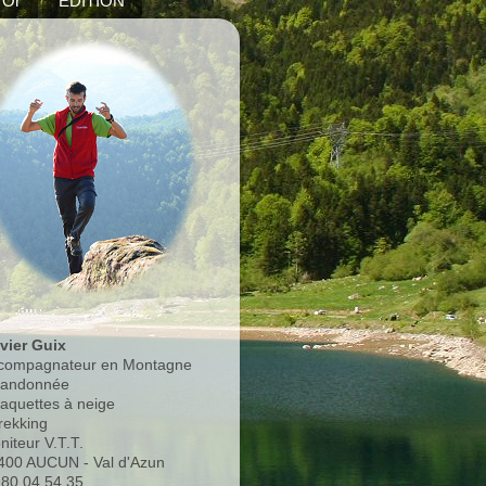
'Or
EDITION
ivier Guix
compagnateur en Montagne
Randonnée
Raquettes à neige
rekking
niteur V.T.T.
400 AUCUN - Val d'Azun
.80.04.54.35