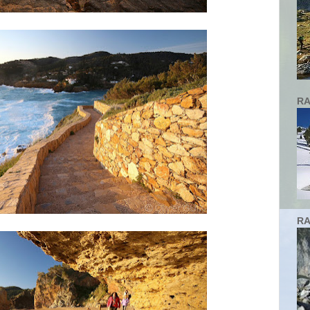
RA
RA