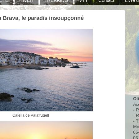
ÉTÉ
HIVER
TREKKING
VTT
Contact
Livre d
a Brava, le paradis insoupçonné
Ol
Ac
- 
- 
Calella de Palafrugell
- T
Mo
65
06