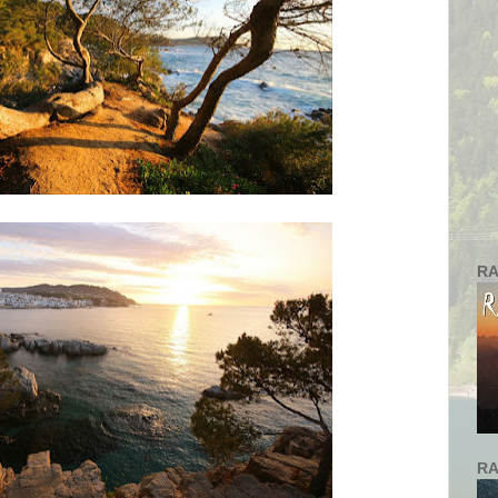
RA
RA