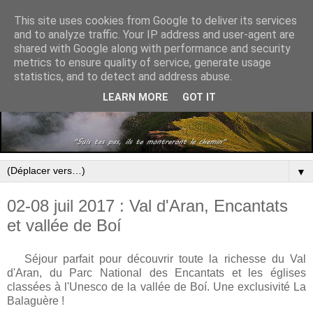
This site uses cookies from Google to deliver its services
and to analyze traffic. Your IP address and user-agent are
shared with Google along with performance and security
metrics to ensure quality of service, generate usage
statistics, and to detect and address abuse.
LEARN MORE
GOT IT
▼
02-08 juil 2017 : Val d'Aran, Encantats
et vallée de Boí
Séjour parfait pour découvrir toute la richesse du Val
d'Aran, du Parc National des Encantats et les églises
classées à l'Unesco de la vallée de Boí. Une exclusivité La
Balaguère !