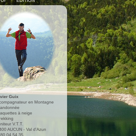
'Or
EDITION
ivier Guix
compagnateur en Montagne
Randonnée
Raquettes à neige
rekking
niteur V.T.T.
400 AUCUN - Val d'Azun
.80.04.54.35