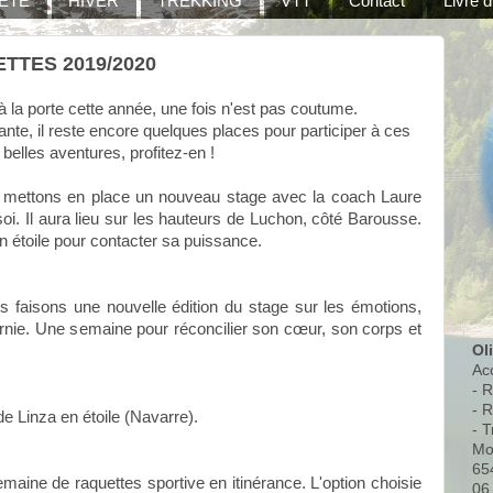
ÉTÉ
HIVER
TREKKING
VTT
Contact
Livre d
TES 2019/2020
 à la porte cette année, une fois n'est pas coutume.
nte, il reste encore quelques places pour participer à ces
belles aventures, profitez-en !
 mettons en place un nouveau stage avec la coach Laure
oi. Il aura lieu sur les hauteurs de Luchon, côté Barousse.
 étoile pour contacter sa puissance.
s faisons une nouvelle édition du stage sur les émotions,
nie. Une semaine pour réconcilier son cœur, son corps et
Ol
Ac
- 
- 
de Linza en étoile (Navarre).
- T
Mo
65
maine de raquettes sportive en itinérance. L'option choisie
06