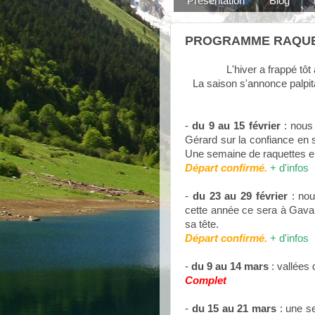
Présentation
Blog
PROGRAMME RAQUET
L'hiver a frappé tôt
La saison s'annonce palpita
-
du 9 au 15 février
: nous
Gérard sur la confiance en s
Une semaine de raquettes en
Départ confirmé.
+ d'infos
-
du 23 au 29 février
: nou
cette année ce sera à Gavar
sa tête.
Départ confirmé.
+ d'infos
-
du 9 au 14 mars
: vallées 
Complet
-
du 15 au 21 mars
: une se