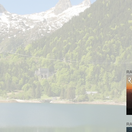
RA
RA