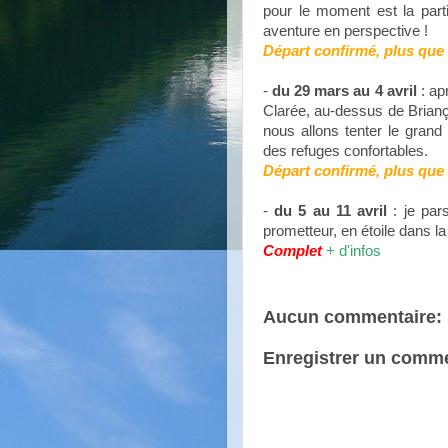
pour le moment est la part
aventure en perspective !
Départ confirmé, plus que 
-
du 29 mars au 4 avril
: ap
Clarée, au-dessus de Brianço
nous allons tenter le grand 
des refuges confortables.
Départ confirmé, plus que 
-
du 5 au 11 avril
: je par
prometteur, en étoile dans l
Complet
+ d'infos
Aucun commentaire:
Enregistrer un comme