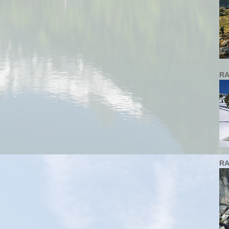
RA
RA