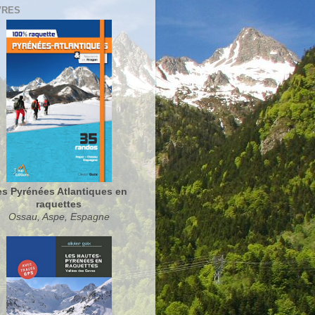
VRES
es Pyrénées Atlantiques en
raquettes
Ossau, Aspe, Espagne