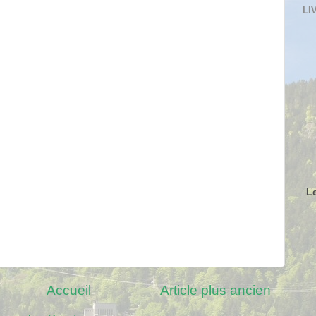
LI
L
Accueil
Article plus ancien