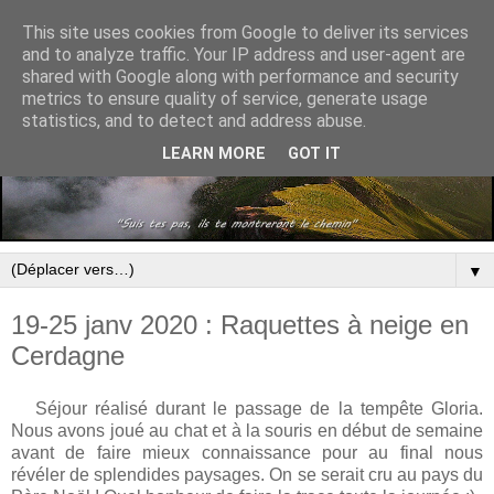
This site uses cookies from Google to deliver its services
and to analyze traffic. Your IP address and user-agent are
shared with Google along with performance and security
metrics to ensure quality of service, generate usage
statistics, and to detect and address abuse.
LEARN MORE
GOT IT
▼
19-25 janv 2020 : Raquettes à neige en
Cerdagne
Séjour réalisé durant le passage de la tempête Gloria.
Nous avons joué au chat et à la souris en début de semaine
avant de faire mieux connaissance pour au final nous
révéler de splendides paysages. On se serait cru au pays du