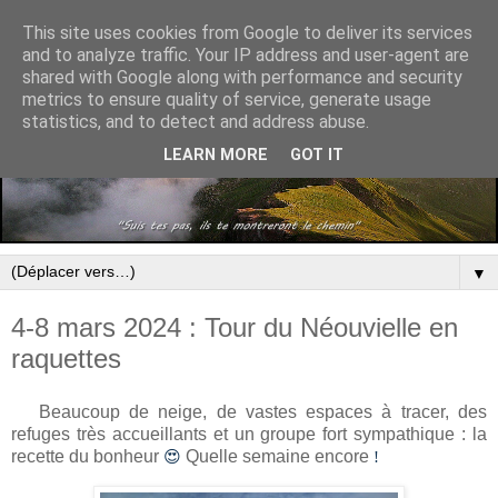
This site uses cookies from Google to deliver its services
and to analyze traffic. Your IP address and user-agent are
shared with Google along with performance and security
metrics to ensure quality of service, generate usage
statistics, and to detect and address abuse.
LEARN MORE
GOT IT
▼
4-8 mars 2024 : Tour du Néouvielle en
raquettes
Beaucoup de neige, de vastes espaces à tracer, des
refuges très accueillants et un groupe fort sympathique : la
recette du bonheur
Quelle semaine encore
😍
!