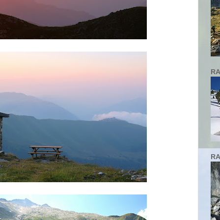
RA
RA