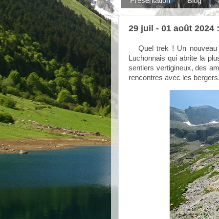
Présentation
Blog
29 juil - 01 août 202
Quel trek ! Un nouveau pa
Luchonnais qui abrite la pl
sentiers vertigineux, des a
rencontres avec les bergers.