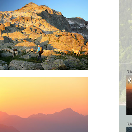
RA
RA