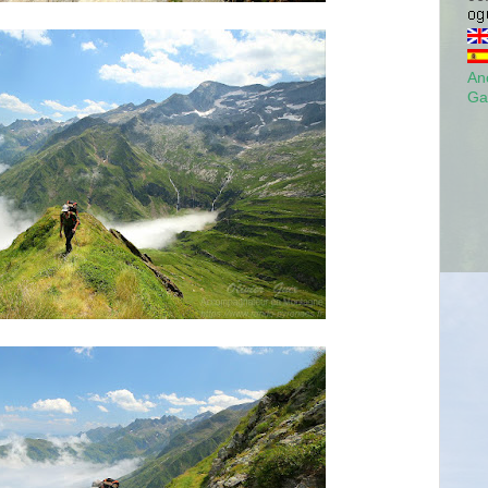
Anc
Ga