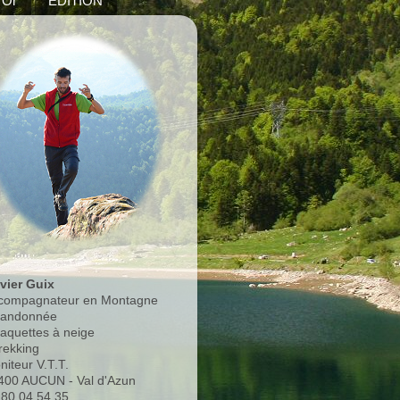
'Or
EDITION
ivier Guix
compagnateur en Montagne
Randonnée
Raquettes à neige
rekking
niteur V.T.T.
400 AUCUN - Val d'Azun
.80.04.54.35