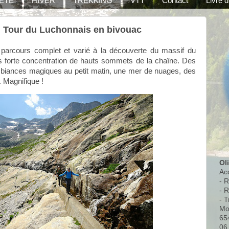
ÉTÉ
HIVER
TREKKING
VTT
Contact
Livre d
4 : Tour du Luchonnais en bivouac
rcours complet et varié à la découverte du massif du
us forte concentration de hauts sommets de la chaîne. Des
mbiances magiques au petit matin, une mer de nuages, des
 Magnifique !
Ol
Ac
- 
- 
- T
Mo
65
06