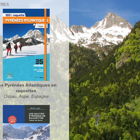
VRES
es Pyrénées Atlantiques en
raquettes
Ossau, Aspe, Espagne