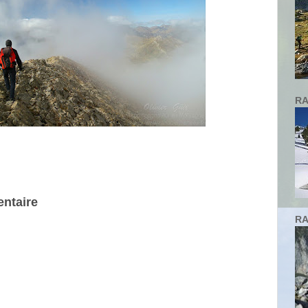
RA
ntaire
RA