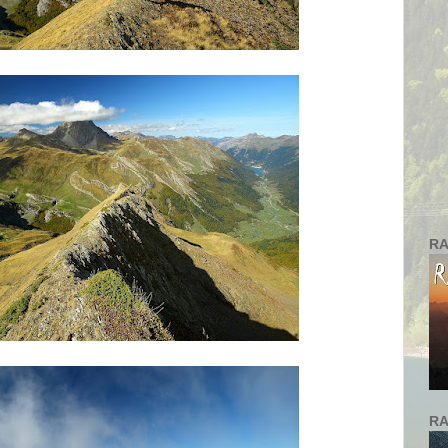
RA
RA