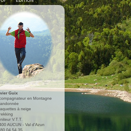
'Or
EDITION
ivier Guix
compagnateur en Montagne
Randonnée
Raquettes à neige
rekking
niteur V.T.T.
400 AUCUN - Val d'Azun
.80.04.54.35