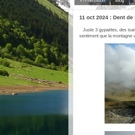
Présentation
Blog
11 oct 2024 : Dent d
Juste 3 gypaètes, des isard
sentiment que la montagne v