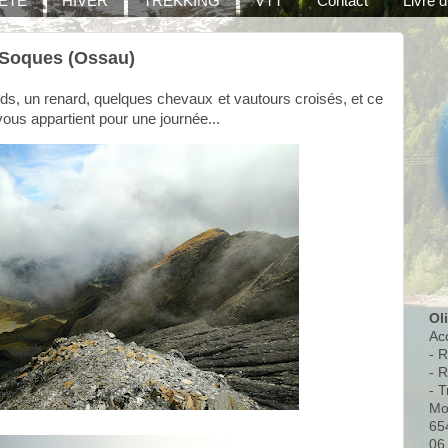
ÉTÉ
HIVER
TREKKING
VTT
Contact
Livre d
e Soques (Ossau)
s, un renard, quelques chevaux et vautours croisés, et ce
ous appartient pour une journée...
Ol
Ac
- 
- 
- T
Mo
65
06