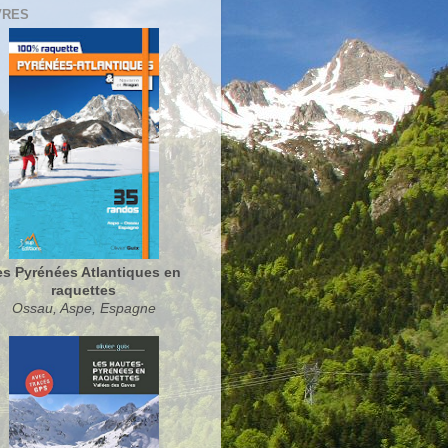
VRES
es Pyrénées Atlantiques en
raquettes
Ossau, Aspe, Espagne