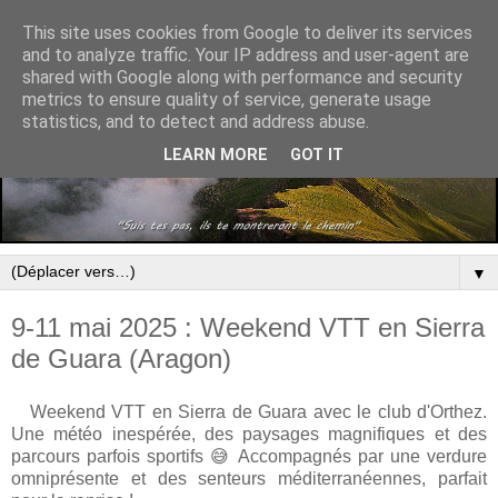
This site uses cookies from Google to deliver its services
and to analyze traffic. Your IP address and user-agent are
shared with Google along with performance and security
metrics to ensure quality of service, generate usage
statistics, and to detect and address abuse.
LEARN MORE
GOT IT
▼
9-11 mai 2025 : Weekend VTT en Sierra
de Guara (Aragon)
Weekend VTT en Sierra de Guara avec le club d'Orthez.
Une météo inespérée, des paysages magnifiques et des
parcours parfois sportifs 😅 Accompagnés par une verdure
omniprésente et des senteurs méditerranéennes, parfait