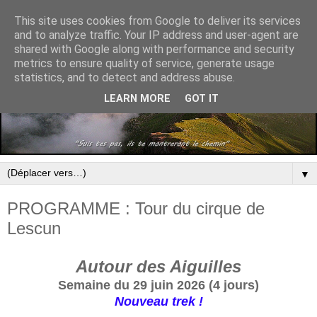
This site uses cookies from Google to deliver its services
and to analyze traffic. Your IP address and user-agent are
shared with Google along with performance and security
metrics to ensure quality of service, generate usage
statistics, and to detect and address abuse.
LEARN MORE
GOT IT
▼
PROGRAMME : Tour du cirque de
Lescun
Autour des Aiguilles
Semaine du 29 juin 2026 (4 jours)
Nouveau trek !